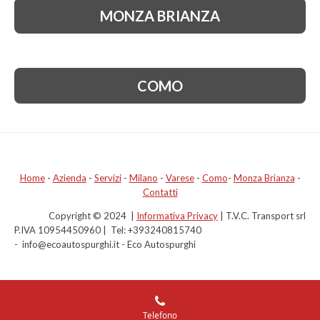
:
MONZA BRIANZA
5
s
t
e
COMO
l
l
e
Home
-
Azienda
-
Servizi
-
Milano
-
Varese
-
Como
-
Monza Brianza
-
Contatti
Copyright © 2024 |
Informativa Privacy
| T.V.C. Transport srl
P.IVA 10954450960 | Tel: +393240815740
- info@ecoautospurghi.it - Eco Autospurghi
Telefono