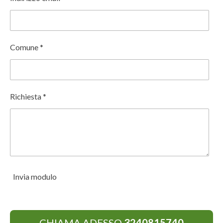
Comune *
Richiesta *
Invia modulo
CHIAMA ADESSO
3240815740