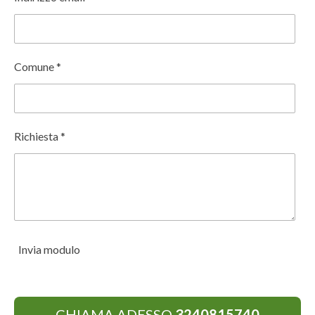
Comune *
Richiesta *
Invia modulo
CHIAMA ADESSO
3240815740