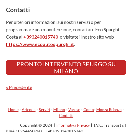
Contatti
Per ulteriori informazioni sui nostri servizi o per
programmare una manutenzione, contattate Eco Spurghi
Costa al
+393240815740
o visitate il nostro sito web
https://www.ecoautospurghi.it
.
PRONTO INTERVENTO SPURGO SU
MILANO
«
Precedente
Home
-
Azienda
-
Servizi
-
Milano
-
Varese
-
Como
-
Monza Brianza
-
Contatti
Copyright © 2024 |
Informativa Privacy
| T.V.C. Transport srl
P.IVA 10954450960 | Tel: +393240815740