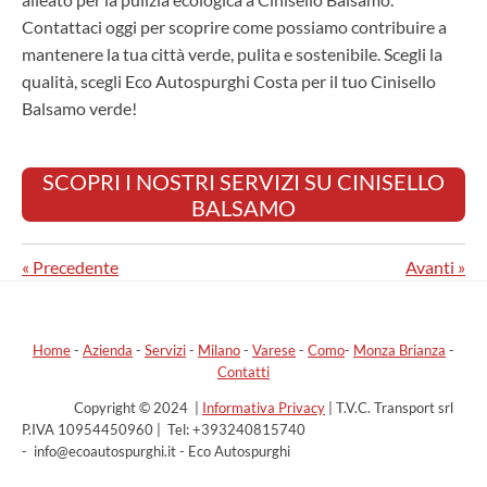
Contattaci oggi per scoprire come possiamo contribuire a
mantenere la tua città verde, pulita e sostenibile. Scegli la
qualità, scegli Eco Autospurghi Costa per il tuo Cinisello
Balsamo verde!
SCOPRI I NOSTRI SERVIZI SU CINISELLO
BALSAMO
«
Precedente
Avanti
»
Home
-
Azienda
-
Servizi
-
Milano
-
Varese
-
Como
-
Monza Brianza
-
Contatti
Copyright © 2024 |
Informativa Privacy
| T.V.C. Transport srl
P.IVA 10954450960 | Tel: +393240815740
- info@ecoautospurghi.it - Eco Autospurghi