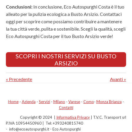
Conclusioni:
In conclusione, Eco Autospurghi Costa è il tuo
alleato per la pulizia ecologica a Busto Arsizio. Contattaci
oggi per scoprire come possiamo contribuire a mantenere
la tua città verde, pulita e sostenibile. Scegli la qualità, scegli
Eco Autospurghi Costa per il tuo Busto Arsizio verde!
SCOPRI I NOSTRI SERVIZI SU BUSTO
ARSIZIO
«
Precedente
Avanti
»
Home
-
Azienda
-
Servizi
-
Milano
-
Varese
-
Como
-
Monza Brianza
-
Contatti
Copyright © 2024 |
Informativa Privacy
| T.V.C. Transport srl
P.IVA 10954450960 | Tel: +393240815740
- info@ecoautospurghi.it - Eco Autospurghi